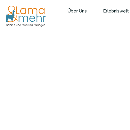
Über Uns
Erlebniswelt
Folgen Sie uns :
WILLKOMMEN IN DER LAMA-OASE
Lamawande
Tierbegegn
Bayern