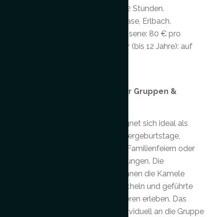
Dauer
: ca. 1–2 Stunden.
Ort:
Lama-Oase, Erlbach.
Preis
: Erwachsene: 80 € pro
Person, Kinder (bis 12 Jahre): auf
Anfrage
Kamelerlebnis für Gruppen &
Veranstaltungen
Dieses Angebot eignet sich ideal als
Ergänzung für Kindergeburtstage,
Ferienprogramme, Familienfeiern oder
Gruppenveranstaltungen. Die
Teilnehmenden können die Kamele
kennenlernen, streicheln und geführte
Runden mit den Tieren erleben. Das
Programm wird individuell an die Gruppe