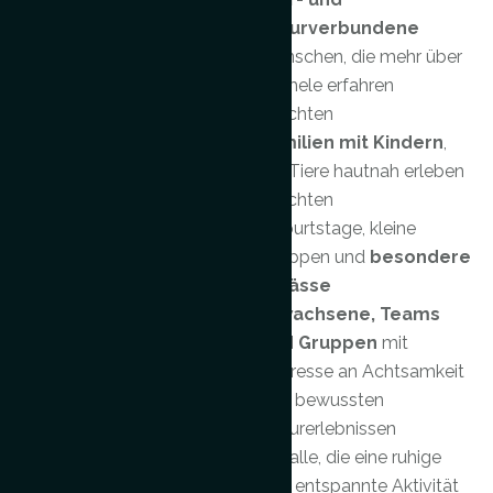
naturverbundene
Menschen, die mehr über
Kamele erfahren
möchten
Familien mit Kindern
,
die Tiere hautnah erleben
möchten
Geburtstage, kleine
Gruppen und
besondere
Anlässe
Erwachsene, Teams
und Gruppen
mit
Interesse an Achtsamkeit
und bewussten
Naturerlebnissen
Für alle, die eine ruhige
und entspannte Aktivität