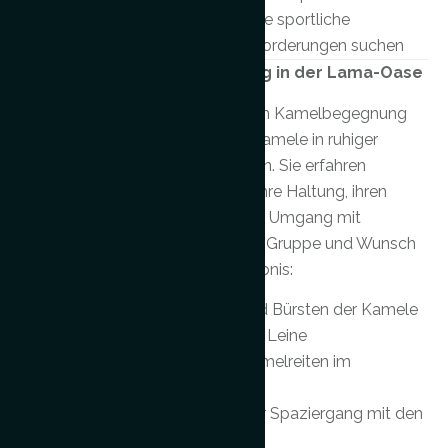
ohne sportliche
Anforderungen suchen
Unsere
Kamelbegegnung in der Lama-Oase
Angebote
Bei dieser geführten Kamelbegegnung
lernen Sie unsere Kamele in ruhiger
-
Atmosphäre kennen. Sie erfahren
jederzeit
Spannendes über ihre Haltung, ihren
Charakter und ihren Umgang mit
individuell
Menschen. Je nach Gruppe und Wunsch
anpassbar!
beinhaltet das Erlebnis:
Streicheln und Bürsten der Kamele
Führen an der Leine
Geführtes Kamelreiten im
Roundpen
Gemeinsamer Spaziergang mit den
Kamelen