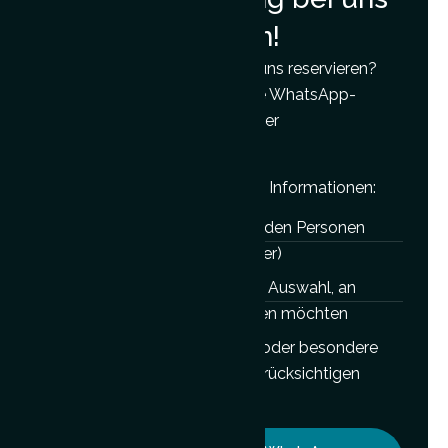
in Bayern buchen!
Möchten Sie den Besuch bei uns reservieren?
Schreiben Sie uns einfach eine WhatsApp-
Nachricht oder nutzen Sie unser
Buchungsformular.
Bitte senden Sie uns folgende Informationen:
Anzahl der teilnehmenden Personen
(Erwachsene und Kinder)
Datum oder Daten zur Auswahl, an
denen Sie uns besuchen möchten
Zusätzliche Wünsche oder besondere
Bedürfnisse, die wir berücksichtigen
sollten