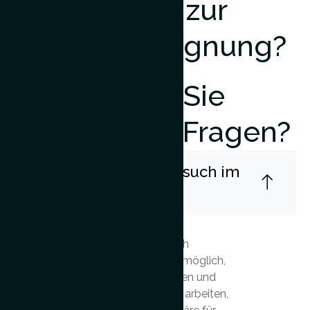
Fragen zur
Kamelbegegnung?
Haben Sie
allgemeine Fragen?
Muss ich meinen Besuch im
Voraus buchen?
Ja, Besuche sind nur nach
vorheriger Reservierung möglich,
da wir mit kleinen Gruppen und
organisierten Aktivitäten arbeiten,