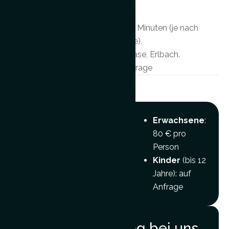
angepasst.
Dauer
: ca. 30 Minuten (je nach
Gruppengröße).
Ort
: Lama-Oase, Erlbach.
Preis
: auf Anfrage
Preis
Erwachsene
:
80 € pro
Person
Kinder
(bis 12
Jahre): auf
Anfrage
Kamelbegegnung bei uns