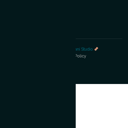
stag
Eselwand
Teambuilding
erung
mit Lama &
Kamelbeg
Co
egnung
© 2026 Lama Oase – Designed by
Maní Studio
AGB
Cookie Policy
Impressum
Privacy Policy
Widerrufsbelehrung
Zurück Zum Anfang