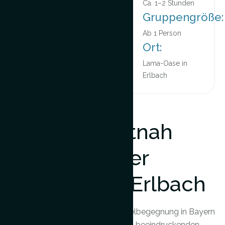
Ca. 1–2 Stunden
Gruppengröße:
Ab 1 Person
Ort:
Lama-Oase in
Erlbach
Beschreibung:
Kamele hautnah
erleben in der
Lama-Oase Erlbach
Erleben Sie eine besondere Kamelbegegnung in Bayern
und lernen Sie unsere ruhigen und beeindruckenden