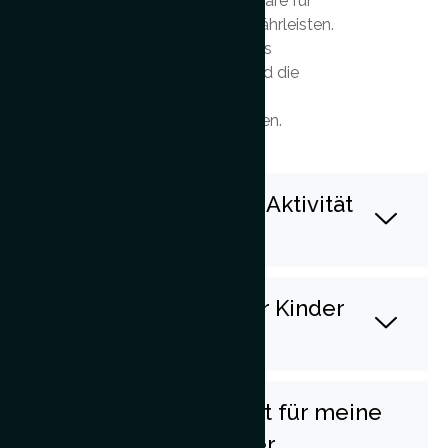
um eine ruhige Atmosphäre für
Tiere und Gäste zu gewährleisten.
So können wir Ihr Erlebnis
detailliert vorbereiten und die
Verfügbarkeit für Ihren
Wunschtermin garantieren.
Wie kann ich meine Aktivität
buchen?
Ist diese Aktivität für Kinder
geeignet?
Kann ich die Aktivität für meine
Gruppe, Familie oder