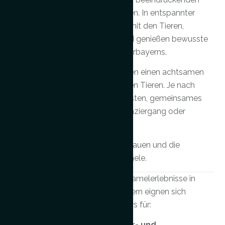
Kamele aus nächster Nähe kennen. In entspannter
Atmosphäre verbringen Sie Zeit mit den Tieren,
erfahren mehr über ihr Wesen und genießen bewusste
Momente inmitten der Natur Oberbayerns.
Unsere Kamelbegegnungen bieten einen achtsamen
und respektvollen Kontakt mit den Tieren. Je nach
Angebot gehören Streicheln, Bürsten, gemeinsames
Führen sowie ein gemütlicher Spaziergang oder
geführtes Kamelreiten dazu.
Im Mittelpunkt stehen Ruhe, Vertrauen und die
besondere Ausstrahlung der Kamele.
Für wen
Unsere Kamelerlebnisse in
Oberbayern eignen sich
ist das
besonders für:
geeignet?
Tier- und