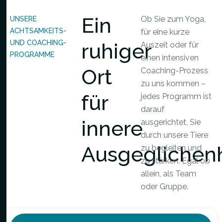
Ein
Ob Sie zum Yoga,
UNSERE
ACHTSAMKEITS-
für eine kurze
UND COACHING-
ruhiger
Auszeit oder für
PROGRAMME
einen intensiven
Ort
Coaching-Prozess
zu uns kommen –
für
jedes Programm ist
darauf
innere
ausgerichtet, Sie
durch unsere Tiere
Ausgeglichenh
zu begleiten und
zu stärken. Egal ob
allein, als Team
oder Gruppe.