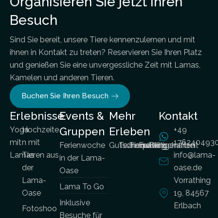
Organisieren Sie jetzt Ihren
Besuch
Sind Sie bereit, unsere Tiere kennenzulernen und mit
ihnen in Kontakt zu treten? Reservieren Sie Ihren Platz
und genießen Sie eine unvergessliche Zeit mit Lamas,
Kamelen und anderen Tieren.
Buchen Sie Ihren Besuch
Erlebnisse
Events &
Mehr
Kontakt
Yoga
Hochzeite
Gruppen
Erleben
+49
mit
n mit
176240493
Ferienwoche
Gutscheine
Teambuilding
Tierpatenschaften
Freiwilligenarbeit
Blog
Lamas
Tieren aus
info@lama-
in der Lama-
der
oase.de
Oase
Lama-
Vorrathing
Lama To Go
Oase
19, 84567
Inklusive
Erlbach
Fotoshoo
Besuche für