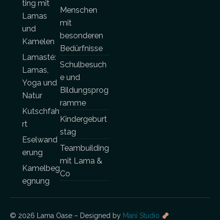
ting mit
Menschen
Lamas
mit
und
besonderen
Kamelen
Bedürfnisse
Lamasté:
Schulbesuch
Lamas,
e und
Yoga und
Bildungsprog
Natur
ramme
Kutschfah
Kindergeburt
rt
stag
Eselwand
Teambuilding
erung
mit Lama &
Kamelbeg
Co
egnung
© 2026 Lama Oase – Designed by
Maní Studio