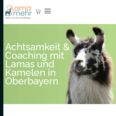
Achtsamkeit &
Coaching mit
Lamas und
Kamelen in
Oberbayern