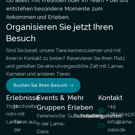
Ob allein, mit Freunden oder im Team – bei uns
entstehen besondere Momente zum
Ankommen und Erleben.
Organisieren Sie jetzt Ihren
Besuch
Sind Sie bereit, unsere Tiere kennenzulernen und mit
ihnen in Kontakt zu treten? Reservieren Sie Ihren Platz
und genießen Sie eine unvergessliche Zeit mit Lamas,
Kamelen und anderen Tieren.
Buchen Sie Ihren Besuch
Erlebnisse
Events &
Mehr
Kontakt
Yoga
Hochzeite
Gruppen
Erleben
+49
mit
n mit
176240493
Ferienwoche
Gutscheine
Teambuilding
Tierpatenschaften
Freiwilligenarbeit
Blog
Lamas
Tieren aus
info@lama-
in der Lama-
der
oase.de
Oase