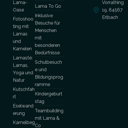
Lama-
Vorrathing
Lama To Go
Oase
19, 84567
Inklusive
Erlbach
Fotoshoo
Besuche für
ting mit
Menschen
Lamas
mit
und
besonderen
Kamelen
Bedürfnisse
Lamasté:
Schulbesuch
Lamas,
e und
Yoga und
Bildungsprog
Natur
ramme
Kutschfah
Kindergeburt
rt
stag
Eselwand
Teambuilding
erung
mit Lama &
Kamelbeg
Co