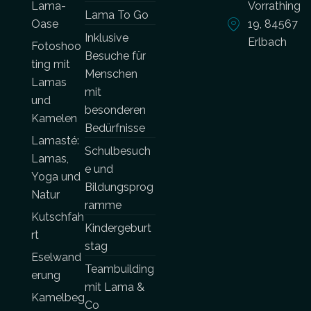
Lama-
Vorrathing
Lama To Go
Oase
19, 84567
Inklusive
Erlbach
Fotoshoo
Besuche für
ting mit
Menschen
Lamas
mit
und
besonderen
Kamelen
Bedürfnisse
Lamasté:
Schulbesuch
Lamas,
e und
Yoga und
Bildungsprog
Natur
ramme
Kutschfah
Kindergeburt
rt
stag
Eselwand
Teambuilding
erung
mit Lama &
Kamelbeg
Co