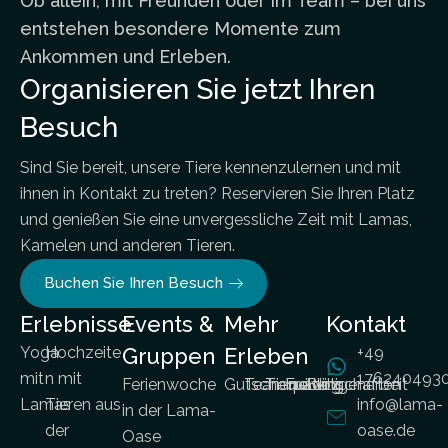
Ob allein, mit Freunden oder im Team – bei uns
entstehen besondere Momente zum
Ankommen und Erleben.
Organisieren Sie jetzt Ihren
Besuch
Sind Sie bereit, unsere Tiere kennenzulernen und mit
ihnen in Kontakt zu treten? Reservieren Sie Ihren Platz
und genießen Sie eine unvergessliche Zeit mit Lamas,
Kamelen und anderen Tieren.
Buchen Sie Ihren Besuch
Erlebnisse
Events &
Mehr
Kontakt
Yoga
Hochzeite
Gruppen
Erleben
+49
mit
n mit
176240493
Ferienwoche
Gutscheine
Teambuilding
Tierpatenschaften
Freiwilligenarbeit
Blog
Lamas
Tieren aus
info@lama-
in der Lama-
der
oase.de
Oase