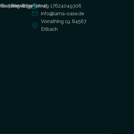
ne
building
Tierpatenschaften
Freiwilligenarbeit
Blog
+49 17624049306
info@lama-oase.de
Vorrathing 19, 84567
Erlbach