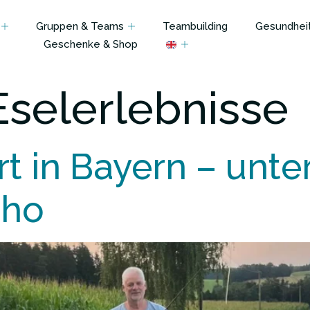
Gruppen & Teams
Teambuilding
Gesundheit
Geschenke & Shop
Eselerlebnisse
rt in Bayern – unt
cho