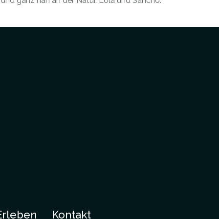
und ganz nah an der Natur. Lola und Sancho:
Erleben
Kontakt