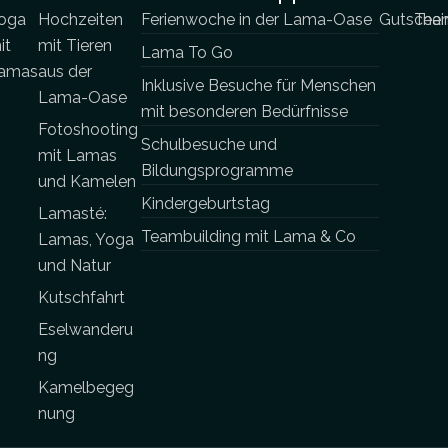
oga
Hochzeiten
Ferienwoche in der Lama-Oase
Gutschei
Team
it
mit Tieren
Lama To Go
amas
aus der
Inklusive Besuche für Menschen
Lama-Oase
mit besonderen Bedürfnisse
Fotoshooting
Schulbesuche und
mit Lamas
Bildungsprogramme
und Kamelen
Kindergeburtstag
Lamasté:
Teambuilding mit Lama & Co
Lamas, Yoga
und Natur
Kutschfahrt
Eselwanderu
ng
Kamelbegeg
nung