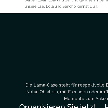
beiden Eseln Lola und Sancho geht es im gemü
unsere Esel Lola und Sancho kennst Du […]
Die Lama-Oase steht für respektvolle 
Natur. Ob allein, mit Freunden oder i
Momente zum Ankom
Organisieren Sie jetzt
E