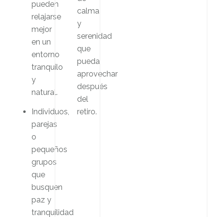
pueden
calma
relajarse
y
mejor
serenidad
en un
que
entorno
pueda
tranquilo
aprovechar
y
después
natural.
del
Individuos,
retiro.
parejas
o
pequeños
grupos
que
busquen
paz y
tranquilidad