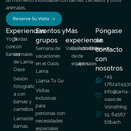
un momento inolvidable con llamas, camellos y otros
animales.
Reserve Su Visita
Experiencias
Eventos y
Más
Póngase
Yoga
Bodas
grupos
experiencia
en
con
con
Semana de
Vales
Creación
Patrocinio
Voluntariado
Blog
contacto
llamas
animales
vacaciones
de
de
con
de Lama-
en el Oasis
equipos
animales
nosotros
Oase
Lama
+49
Sesión
Llama To Go
176240493
fotográfic
Visitas
info@lama-
a con
inclusivas
oase.de
llamas y
para
Vorrathing
camellos
personas con
19, 84567
Lamasté:
necesidades
Erlbach
llamas,
especiales