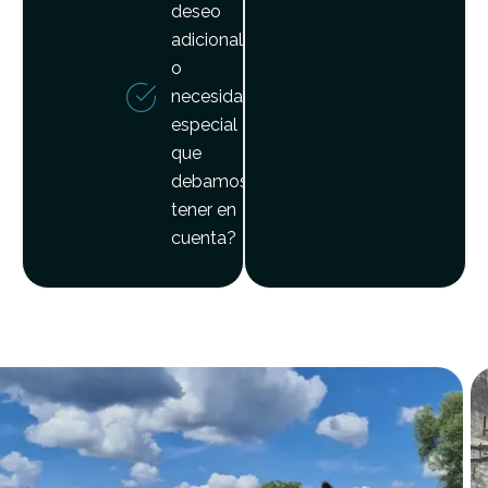
deseo
adicional
o
necesidad
especial
que
debamos
tener en
cuenta?