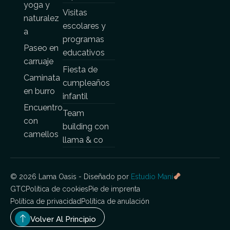
yoga y
Visitas
naturalez
escolares y
a
programas
Paseo en
educativos
carruaje
Fiesta de
Caminata
cumpleaños
en burro
infantil
Encuentro
Team
con
building con
camellos
llama & co
© 2026 Lama Oasis - Diseñado por
Estudio Maní
GTC
Política de cookies
Pie de imprenta
Política de privacidad
Política de anulación
Volver Al Principio