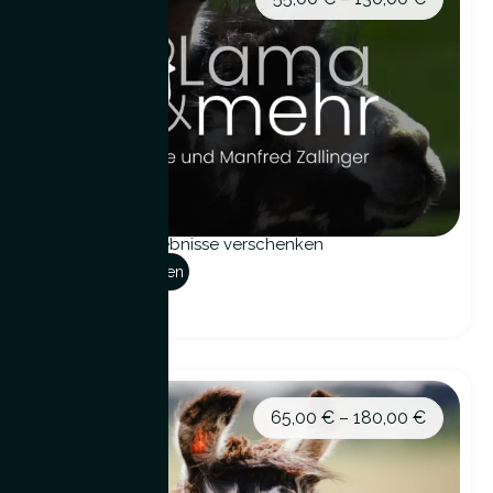
Gutscheine – Erlebnisse verschenken
Optionen auswählen
65,00
€
–
180,00
€