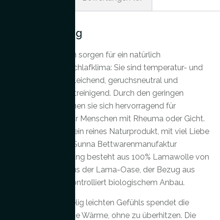
Beschreibung
Lama-Bettdecken sorgen für ein natürlich
ausgeglichenes Schlafklima: Sie sind temperatur- und
feuchtigkeitsausgleichend, geruchsneutral und
weitgehend selbstreinigend. Durch den geringen
Lanolingehalt eignen sie sich hervorragend für
Allergiker sowie für Menschen mit Rheuma oder Gicht.
Die Bettdecke ist ein reines Naturprodukt, mit viel Liebe
zum Detail in der Sunna Bettwarenmanufaktur
gefertigt. Die Füllung besteht aus 100% Lamawolle von
unseren Lamas aus der Lama-Oase, der Bezug aus
Baumwolle aus kontrolliert biologischem Anbau.
Trotz ihres kuschelig leichten Gefühls spendet die
Decke zuverlässige Wärme, ohne zu überhitzen. Die