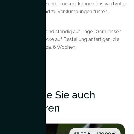
Maschinenwäsche und Trockner können das wertvolle
Vlies schädigen und zu Verklumpungen führen.
Verfügbarkeit:
Nicht alle Größen sind ständig auf Lager. Gern lassen
wir Ihre Wunschdecke auf Bestellung anfertigen; die
Lieferzeit beträgt ca. 6 Wochen.
Das könnte Sie auch
interessieren
55,00
€
–
130,00
€