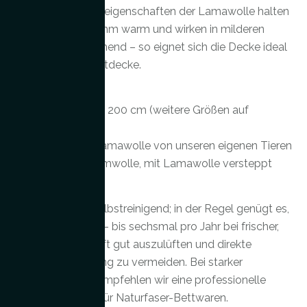
besonderen Fasereigenschaften der Lamawolle halten
im Winter angenehm warm und wirken in milderen
Nächten ausgleichend – so eignet sich die Decke ideal
als Ganzjahresbettdecke.
Details:
– Größe: z. B. 135 × 200 cm (weitere Größen auf
Anfrage)
– Füllung: 100% Lamawolle von unseren eigenen Tieren
– Bezug: Bio-Baumwolle, mit Lamawolle versteppt
Pflege:
Die Fasern sind selbstreinigend; in der Regel genügt es,
die Bettdecke vier- bis sechsmal pro Jahr bei frischer,
leicht feuchter Luft gut auszulüften und direkte
Sonneneinstrahlung zu vermeiden. Bei starker
Verschmutzung empfehlen wir eine professionelle
Spezialreinigung für Naturfaser-Bettwaren.