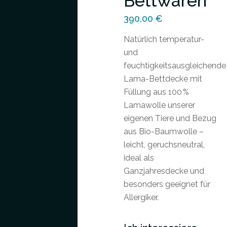
Bettwaren
390,00
€
Natürlich temperatur-
und
feuchtigkeitsausgleichende
Lama-Bettdecke mit
Füllung aus 100 %
Lamawolle unserer
eigenen Tiere und Bezug
aus Bio-Baumwolle –
leicht, geruchsneutral,
ideal als
Ganzjahresdecke und
besonders geeignet für
Allergiker.