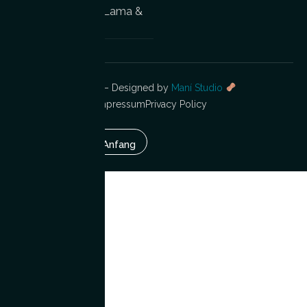
mit Lama &
Kamelbeg
Co
egnung
© 2026 Lama Oase – Designed by
Maní Studio
AGB
Cookie Policy
Impressum
Privacy Policy
Widerrufsbelehrung
Zurück Zum Anfang