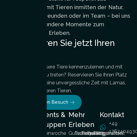
Begegnungen mit Tieren inmitten der Natur.
Ob allein, mit Freunden oder im Team – bei uns
entstehen besondere Momente zum
Ankommen und Erleben.
Organisieren Sie jetzt Ihren
Besuch
Sind Sie bereit, unsere Tiere kennenzulernen und mit
ihnen in Kontakt zu treten? Reservieren Sie Ihren Platz
und genießen Sie eine unvergessliche Zeit mit Lamas,
Kamelen und anderen Tieren.
Buchen Sie Ihren Besuch
Erlebnisse
Events &
Mehr
Kontakt
Yoga
Hochzeite
Gruppen
Erleben
+49
mit
n mit
176240493
Ferienwoche
Gutscheine
Teambuilding
Tierpatenschaften
Freiwilligenarbeit
Blog