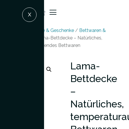
X
Startseite
/
Produkte & Geschenke
/
Bettwaren &
Schlafkomfort
/ Lama-Bettdecke – Natürliches,
temperaturausgleichendes Bettwaren
Lama-
Bettdecke
–
Natürliches,
temperatura