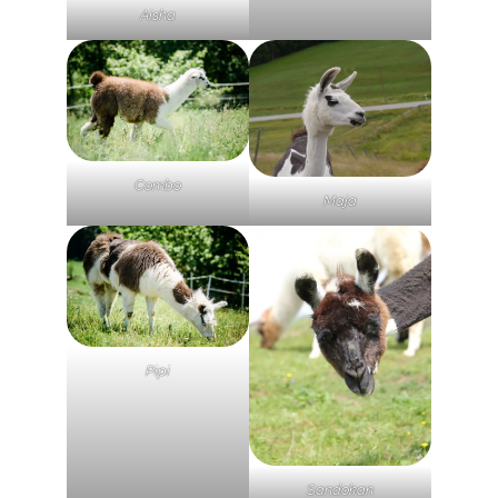
Aisha
Combo
Maja
Pipi
Sandokan