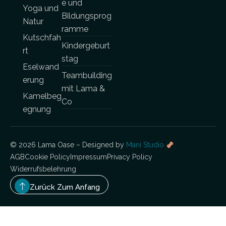
e und
Yoga und
Bildungsprog
Natur
ramme
Kutschfah
Kindergeburt
rt
stag
Eselwand
Teambuilding
erung
mit Lama &
Kamelbeg
Co
egnung
© 2026 Lama Oase – Designed by
Maní Studio
AGB
Cookie Policy
Impressum
Privacy Policy
Widerrufsbelehrung
Zurück Zum Anfang