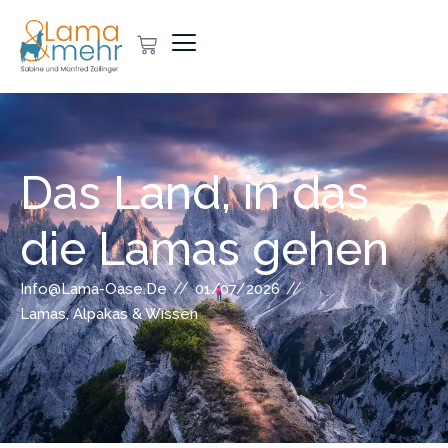
Das Land, in das
die Lamas gehen
//
//
Info@lama-Oase.de
01/07/2026
Lamas, Alpakas & Wissen