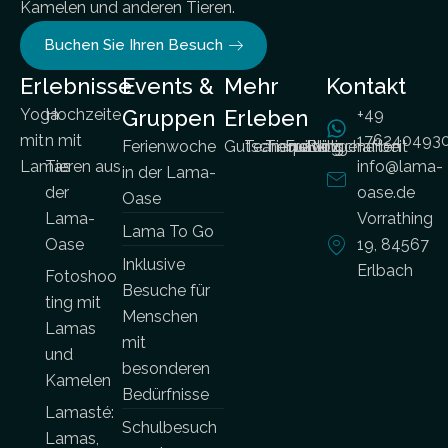
Kamelen und anderen Tieren.
Buchen Sie Ihren Besuch
Erlebnisse
Events &
Mehr
Kontakt
Yoga
Hochzeite
Gruppen
Erleben
+49
mit
n mit
176240493
Ferienwoche
Gutscheine
Teambuilding
Tierpatenschaften
Freiwilligenarbeit
Blog
Lamas
Tieren aus
info@lama-
in der Lama-
der
oase.de
Oase
Lama-
Vorrathing
Lama To Go
Oase
19, 84567
Inklusive
Erlbach
Fotoshoo
Besuche für
ting mit
Menschen
Lamas
mit
und
besonderen
Kamelen
Bedürfnisse
Lamasté:
Schulbesuch
Lamas,