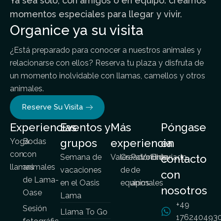
Ya sea solo, con amigos o en equipo: creamos
momentos especiales para llegar y vivir.
Organice ya su visita
¿Está preparado para conocer a nuestros animales y
relacionarse con ellos? Reserva tu plaza y disfruta de
un momento inolvidable con llamas, camellos y otros
animales.
Reserve Su Visita
Experiencias
Eventos y
Más
Póngase
Yoga
Bodas
grupos
experiencia
en
con
con
Semana de
Vales
Creación
Patrocinio
Voluntariado
Blog
contacto
llamas
animales
vacaciones
de
de
con
de Lama-
en el Oasis
equipos
animales
nosotros
Oase
Lama
+49
Sesión
Llama To Go
176240493