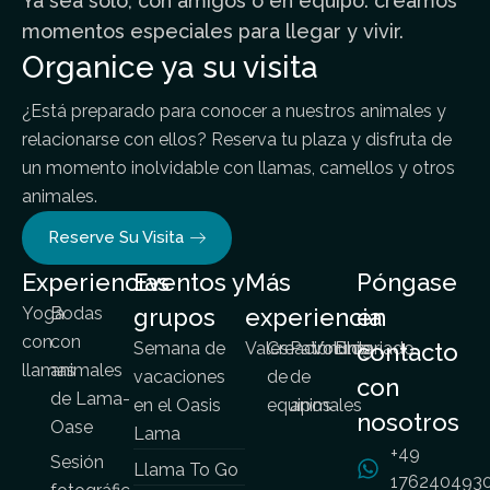
Ya sea solo, con amigos o en equipo: creamos
momentos especiales para llegar y vivir.
Organice ya su visita
¿Está preparado para conocer a nuestros animales y
relacionarse con ellos? Reserva tu plaza y disfruta de
un momento inolvidable con llamas, camellos y otros
animales.
Reserve Su Visita
Experiencias
Eventos y
Más
Póngase
Yoga
Bodas
grupos
experiencia
en
con
con
Semana de
Vales
Creación
Patrocinio
Voluntariado
Blog
contacto
llamas
animales
vacaciones
de
de
con
de Lama-
en el Oasis
equipos
animales
nosotros
Oase
Lama
+49
Sesión
Llama To Go
176240493