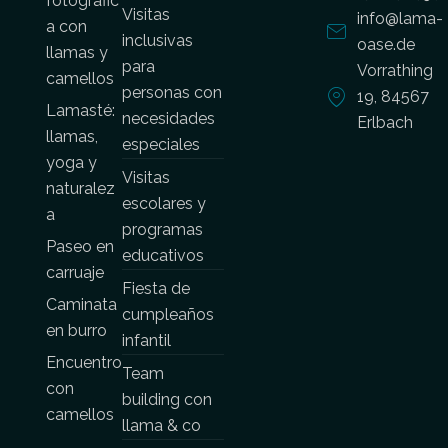
fotográfic
Visitas
info@lama-
a con
inclusivas
oase.de
llamas y
para
Vorrathing
camellos
personas con
19, 84567
Lamasté:
necesidades
Erlbach
llamas,
especiales
yoga y
Visitas
naturalez
escolares y
a
programas
Paseo en
educativos
carruaje
Fiesta de
Caminata
cumpleaños
en burro
infantil
Encuentro
Team
con
building con
camellos
llama & co