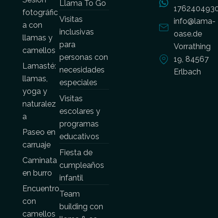
Llama To Go
176240493
fotográfic
Visitas
info@lama-
a con
inclusivas
oase.de
llamas y
para
Vorrathing
camellos
personas con
19, 84567
Lamasté:
necesidades
Erlbach
llamas,
especiales
yoga y
Visitas
naturalez
escolares y
a
programas
Paseo en
educativos
carruaje
Fiesta de
Caminata
cumpleaños
en burro
infantil
Encuentro
Team
con
building con
camellos