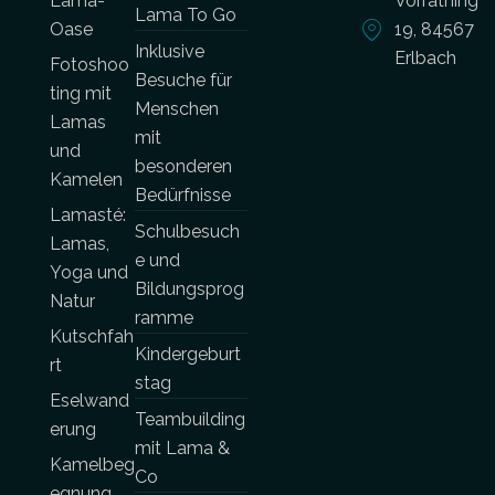
Lama-
Vorrathing
Lama To Go
Oase
19, 84567
Inklusive
Erlbach
Fotoshoo
Besuche für
ting mit
Menschen
Lamas
mit
und
besonderen
Kamelen
Bedürfnisse
Lamasté:
Schulbesuch
Lamas,
e und
Yoga und
Bildungsprog
Natur
ramme
Kutschfah
Kindergeburt
rt
stag
Eselwand
Teambuilding
erung
mit Lama &
Kamelbeg
Co
egnung