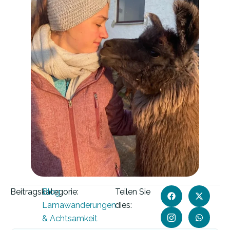
Beitragskategorie:
Blog
,
Teilen Sie
Lamawanderungen
dies:
& Achtsamkeit