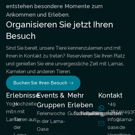
entstehen besondere Momente zum
Ankommen und Erleben.
Organisieren Sie jetzt Ihren
Besuch
Sind Sie bereit, unsere Tiere kennenzulernen und mit
ihnen in Kontakt zu treten? Reservieren Sie Ihren Platz
und genießen Sie eine unvergessliche Zeit mit Lamas,
Kamelen und anderen Tieren.
Buchen Sie Ihren Besuch
Erlebnisse
Events &
Mehr
Kontakt
Yoga
Hochzeite
Gruppen
Erleben
+49
mit
n mit
176240493
Ferienwoche
Gutscheine
Teambuilding
Tierpatenschaften
Freiwilligenarbeit
Blog
Lamas
Tieren aus
info@lama-
in der Lama-
der
oase.de
Oase