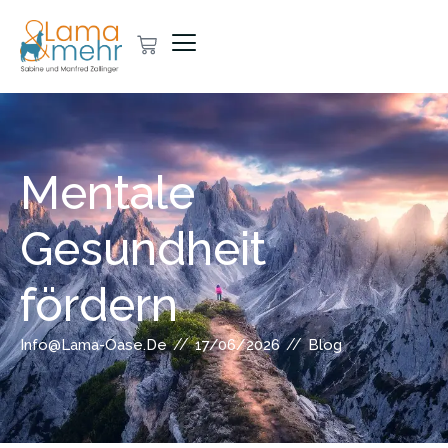
Mentale
Gesundheit
fördern
//
//
Info@lama-Oase.de
17/06/2026
Blog