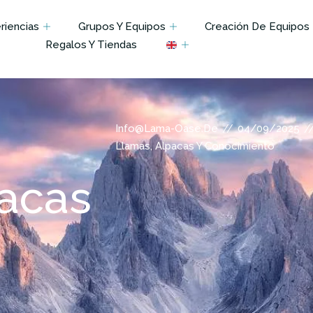
iencias
Grupos Y Equipos
Creación De Equipos
Regalos Y Tiendas
//
/
Info@lama-Oase.de
04/09/2025
Llamas, Alpacas Y Conocimiento
pacas