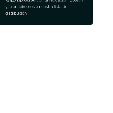
+491729750209
con la indicación "Boletín"
y le añadiremos a nuestra lista de
distribución.