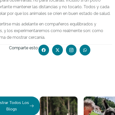
ara observarlas, no para tocarlas. Incluso si un potro
ortante mantener las distancias y no tocarlo. Todos y cada
lar por que los animales se críen en buen estado de salud.
rtirse más adelante en compañeros equilibrados y
cas, y los experimentaremos como realmente son: como
rma de mostrar cercanía.
Comparte esto:
strar Todos Los
Blogs