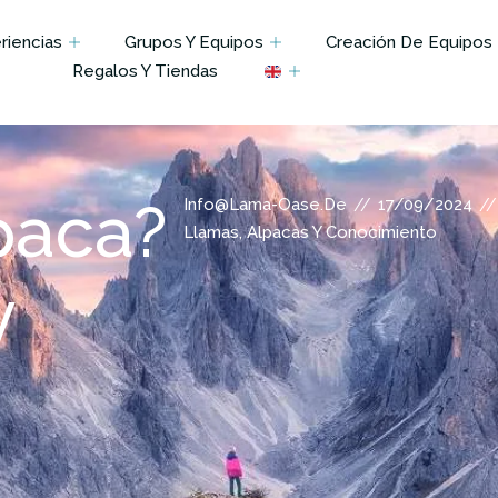
iencias
Grupos Y Equipos
Creación De Equipos
Regalos Y Tiendas
paca?
//
//
Info@lama-Oase.de
17/09/2024
Llamas, Alpacas Y Conocimiento
y