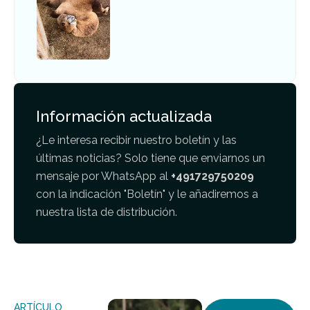
Información actualizada
¿Le interesa recibir nuestro boletín y las
últimas noticias? Solo tiene que enviarnos un
mensaje por WhatsApp al
+491729750209
con la indicación "Boletín" y le añadiremos a
nuestra lista de distribución.
ARTÍCULO