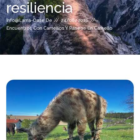
resiliencia
//
//
Info@lama-Oase.de
24/06/2026
Encuentros Con Camellos Y Paseos En Camello