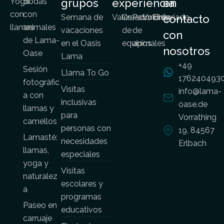
Yoga
Bodas
grupos
experiencia
en
con
con
Semana de
Vales
Creación
Patrocinio
Voluntariado
Blog
contacto
llamas
animales
vacaciones
de
de
con
de Lama-
en el Oasis
equipos
animales
nosotros
Oase
Lama
+49
Sesión
Llama To Go
176240493
fotográfic
Visitas
info@lama-
a con
inclusivas
oase.de
llamas y
para
Vorrathing
camellos
personas con
19, 84567
Lamasté:
necesidades
Erlbach
llamas,
especiales
yoga y
Visitas
naturalez
escolares y
a
programas
Paseo en
educativos
carruaje