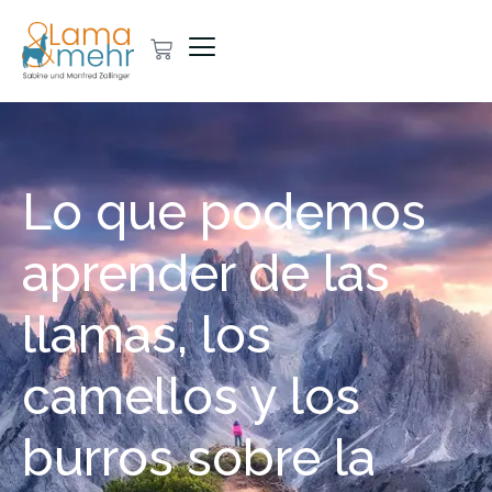
Lo que podemos
aprender de las
llamas, los
camellos y los
burros sobre la