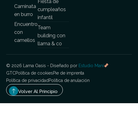
Fiesta de
Caminata
cumpleaños
en burro
infantil
Encuentro
Team
con
building con
camellos
llama & co
© 2026 Lama Oasis - Diseñado por
Estudio Maní
GTC
Política de cookies
Pie de imprenta
Política de privacidad
Política de anulación
Volver Al Principio