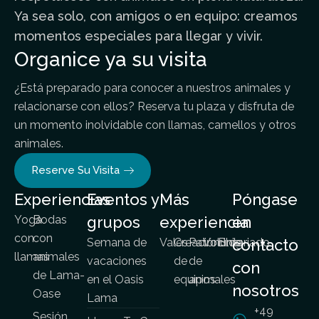
Ya sea solo, con amigos o en equipo: creamos
momentos especiales para llegar y vivir.
Organice ya su visita
¿Está preparado para conocer a nuestros animales y
relacionarse con ellos? Reserva tu plaza y disfruta de
un momento inolvidable con llamas, camellos y otros
animales.
Reserve Su Visita
Experiencias
Eventos y
Más
Póngase
Yoga
Bodas
grupos
experiencia
en
con
con
Semana de
Vales
Creación
Patrocinio
Voluntariado
Blog
contacto
llamas
animales
vacaciones
de
de
con
de Lama-
en el Oasis
equipos
animales
nosotros
Oase
Lama
+49
Sesión