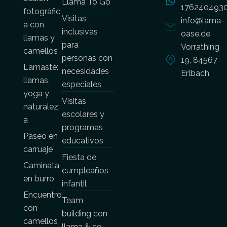
Llama To Go
176240493
fotográfic
Visitas
info@lama-
a con
inclusivas
oase.de
llamas y
para
Vorrathing
camellos
personas con
19, 84567
Lamasté:
necesidades
Erlbach
llamas,
especiales
yoga y
Visitas
naturalez
escolares y
a
programas
Paseo en
educativos
carruaje
Fiesta de
Caminata
cumpleaños
en burro
infantil
Encuentro
Team
con
building con
camellos
llama & co